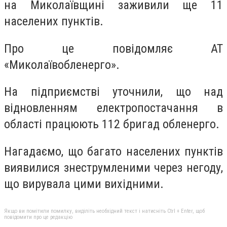
на Миколаївщині заживили ще 11
населених пунктів.
Про це повідомляє АТ
«Миколаївобленерго».
На підприємстві уточнили, що над
відновленням електропостачання в
області працюють 112 бригад обленерго.
Нагадаємо, що багато населених пунктів
виявилися знеструмленими через негоду,
що вирувала цими вихідними.
Якщо ви помітили помилку, виділіть необхідний текст і натисніть Ctrl + Enter, щоб
повідомити про це редакцію