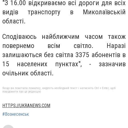
"З 16.00 відкриваємо всі дороги для всіх
видів транспорту в Миколаївській
області.
Сподіваюсь найближчим часом також
повернемо всім світло. Наразі
залишаються без світла 3375 абонентів в
15 населених пунктах", - зазначив
очільник області.
Якщо ви помітили помилку, виділіть необхідний текст і натисніть Ctrl + Enter, щоб
повідомити про це редакцію
HTTPS://UKRANEWS.COM
#Вознесенськ