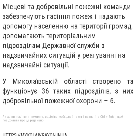
Місцеві та добровільні пожежні команди
забезпечують гасіння пожеж і надають
допомогу населенню на території громад,
допомагають територіальним
підрозділам Державної служби з
надзвичайних ситуацій у реагуванні на
надзвичайні ситуації.
У Миколаївській області створено та
функціонує 36 таких підрозділів, з них
добровільної пожежної охорони – 6.
Якщо ви помітили помилку, виділіть необхідний текст і натисніть Ctrl + Enter, щоб
повідомити про це редакцію
HTTPS://MYKOLAIV.RAYON.IN.UA