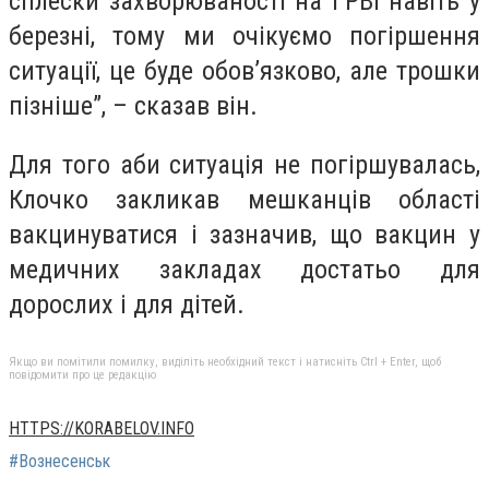
сплески захворюваності на ГРВІ навіть у
березні, тому ми очікуємо погіршення
ситуації, це буде обов’язково, але трошки
пізніше”, – сказав він.
Для того аби ситуація не погіршувалась,
Клочко закликав мешканців області
вакцинуватися і зазначив, що вакцин у
медичних закладах достатьо для
дорослих і для дітей.
Якщо ви помітили помилку, виділіть необхідний текст і натисніть Ctrl + Enter, щоб
повідомити про це редакцію
HTTPS://KORABELOV.INFO
#Вознесенськ