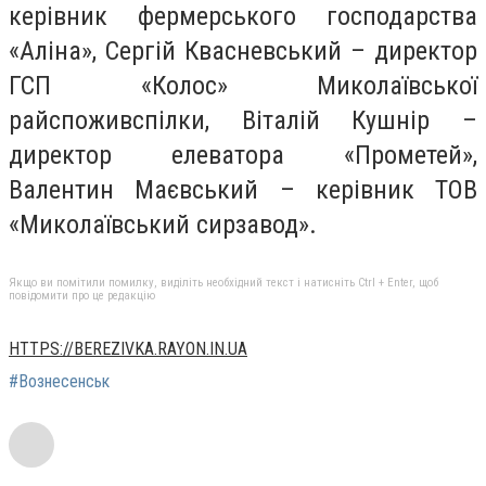
керівник фермерського господарства
«Аліна», Сергій Квасневський – директор
ГСП «Колос» Миколаївської
райспоживспілки, Віталій Кушнір –
директор елеватора «Прометей»,
Валентин Маєвський – керівник ТОВ
«Миколаївський сирзавод».
Якщо ви помітили помилку, виділіть необхідний текст і натисніть Ctrl + Enter, щоб
повідомити про це редакцію
HTTPS://BEREZIVKA.RAYON.IN.UA
#Вознесенськ