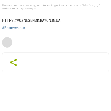
Якщо ви помітили помилку, виділіть необхідний текст і натисніть Ctrl + Enter, щоб
повідомити про це редакцію
HTTPS://VOZNESENSK.RAYON.IN.UA
#Вознесенськ