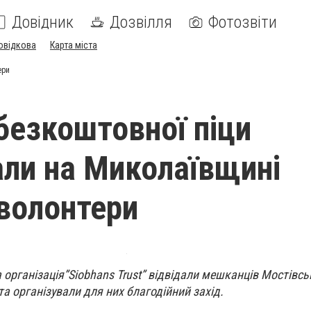
Довідник
Дозвілля
Фотозвіти
овідкова
Карта міста
ери
безкоштовної піци
ли на Миколаївщині
 волонтери
організація”Siobhans Trust” відвідали мешканців Мостівсь
та організували для них благодійний захід.