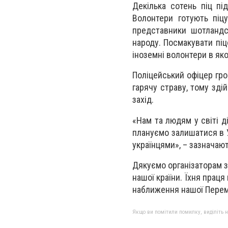
Декілька сотень піц пі
Волонтери готують піц
представники шотландс
народу. Посмакувати піц
іноземні волонтери в як
Поліцейський офіцер гр
гарячу страву, тому зді
захід.
«Нам та людям у світі д
плануємо залишатися в У
українцями», – зазначают
Дякуємо організаторам за
нашої країни. Їхня праця
наближення нашої Перем
Якщо ви помітили помилку, виділіть нео