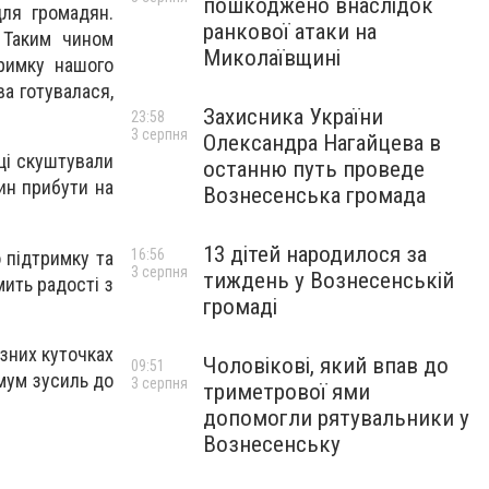
пошкоджено внаслідок
для громадян.
ранкової атаки на
 Таким чином
Миколаївщині
римку нашого
а готувалася,
Захисника України
23:58
3 серпня
Олександра Нагайцева в
ці скуштували
останню путь проведе
чин прибути на
Вознесенська громада
13 дітей народилося за
16:56
о підтримку та
3 серпня
тиждень у Вознесенській
мить радості з
громаді
ізних куточках
Чоловікові, який впав до
09:51
имум зусиль до
3 серпня
триметрової ями
допомогли рятувальники у
Вознесенську