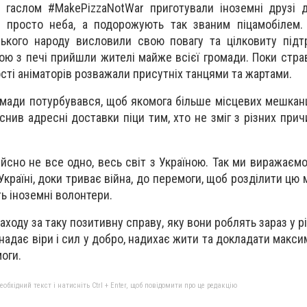
д гаслом #MakePizzaNotWar приготували іноземні друзі 
у просто неба, а подорожують так званим піцамобілем.
ького народу висловили свою повагу та цілковиту підт
ою з печі прийшли жителі майже всієї громади. Поки страв
ості аніматорів розважали присутніх танцями та жартами.
омади потурбувався, щоб якомога більше місцевих мешкан
йснив адресні доставки піци тим, хто не зміг з різних при
ійсно не все одно, весь світ з Україною. Так ми виражаєм
країні, доки триває війна, до перемоги, щоб розділити цю 
ь іноземні волонтери.
ходу за таку позитивну справу, яку вони роблять зараз у р
 надає віри і сил у добро, надихає жити та докладати макс
оги.
бхідний текст і натисніть Ctrl + Enter, щоб повідомити про це редакцію