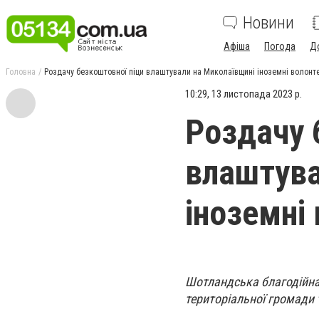
Новини
Афіша
Погода
Д
Головна
Роздачу безкоштовної піци влаштували на Миколаївщині іноземні волонт
10:29, 13 листопада 2023 р.
Роздачу 
влаштува
іноземні
Шотландська благодійна 
територіальної громади 