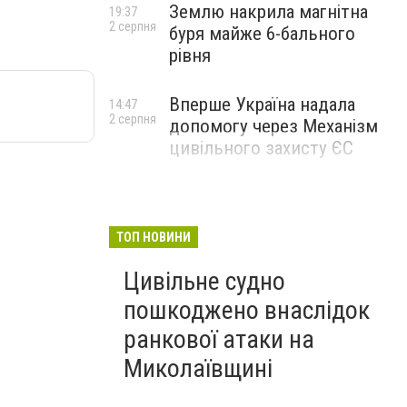
Землю накрила магнітна
19:37
2 серпня
буря майже 6-бального
рівня
Вперше Україна надала
14:47
2 серпня
допомогу через Механізм
цивільного захисту ЄС
ТОП НОВИНИ
Цивільне судно
пошкоджено внаслідок
ранкової атаки на
Миколаївщині