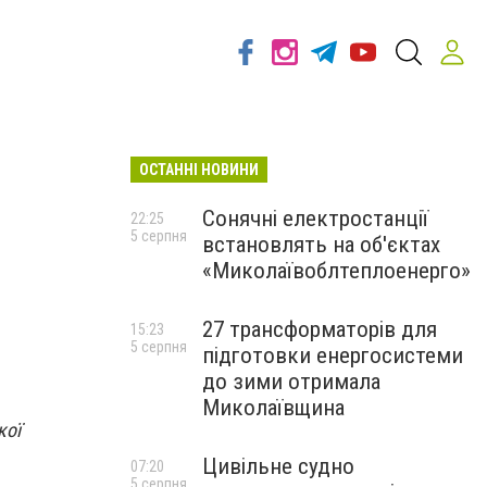
ОСТАННІ НОВИНИ
Сонячні електростанції
22:25
5 серпня
встановлять на об'єктах
«Миколаївоблтеплоенерго»
27 трансформаторів для
15:23
5 серпня
підготовки енергосистеми
до зими отримала
Миколаївщина
кої
Цивільне судно
07:20
5 серпня