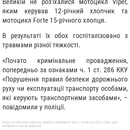
Великій не роз'їхалися мотоцикл Viper,
яким керував 12-річний хлопчик та
мотоцикл Forte 15-річного хлопця.
В результаті їх обох госпіталізовано з
травмами різної тяжкості.
«Почато кримінальне провадження,
попередньо за ознаками ч. 1 ст. 286 ККУ
«Порушення правил безпеки дорожнього
руху чи експлуатації транспорту особами,
які керують транспортними засобами», –
повідомили у поліції.
Якщо ви помітили помилку, виділіть необхідний текст і натисніть Ctrl + Enter, щоб
повідомити про це редакцію