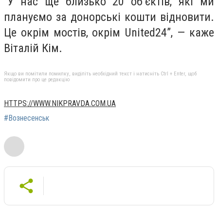
“У нас ще близько 20 об’єктів, які ми
плануємо за донорські кошти відновити.
Це окрім мостів, окрім United24”, — каже
Віталій Кім.
Якщо ви помітили помилку, виділіть необхідний текст і натисніть Ctrl + Enter, щоб
повідомити про це редакцію
HTTPS://WWW.NIKPRAVDA.COM.UA
#Вознесенськ