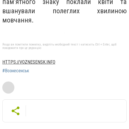
пам’ятного знаку поклали квіти та
вшанували полеглих хвилиною
мовчання.
Якщо ви помітили помилку, виділіть необхідний текст і натисніть Ctrl + Enter, щоб
повідомити про це редакцію
HTTPS://VOZNESENSK.INFO
#Вознесенськ