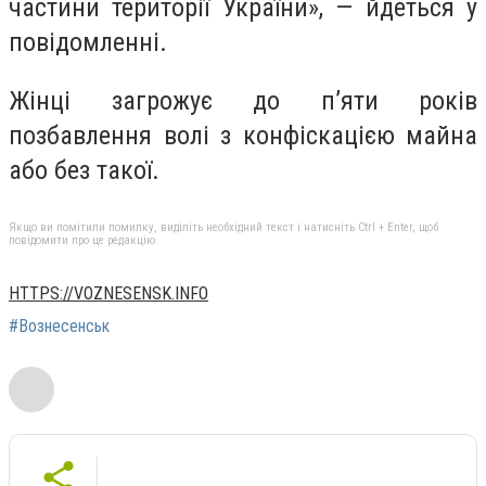
частини території України», — йдеться у
повідомленні.
Жінці загрожує до п’яти років
позбавлення волі з конфіскацією майна
або без такої.
Якщо ви помітили помилку, виділіть необхідний текст і натисніть Ctrl + Enter, щоб
повідомити про це редакцію
HTTPS://VOZNESENSK.INFO
#Вознесенськ