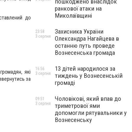
пошкоджено внаслідок
ранкової атаки на
Миколаївщині
ставлений до
Захисника України
23:58
3 серпня
Олександра Нагайцева в
останню путь проведе
Вознесенська громада
13 дітей народилося за
16:56
громадян, які
3 серпня
тиждень у Вознесенській
звернутись за
громаді
Чоловікові, який впав до
09:51
3 серпня
триметрової ями
допомогли рятувальники у
Вознесенську