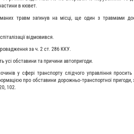
 частини в кювет.
маних травм загинув на місці, ще один з травмами до
спіталізації відмовився.
ровадження за ч. 2 ст. 286 ККУ.
ь усі обставини та причини автопригоди.
лочинів у сфері транспорту слідчого управління просить 
формацією про обставини дорожньо-транспортної пригоди, 
0, 102.