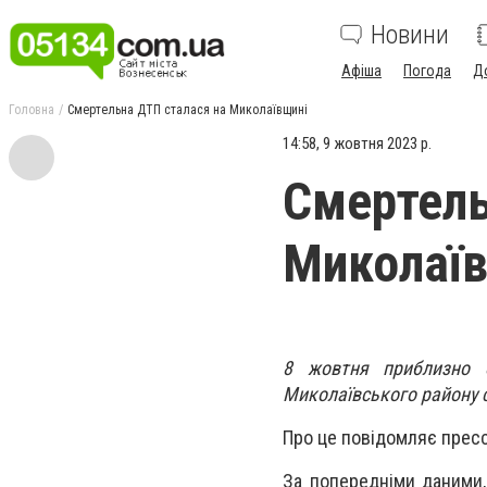
Новини
Афіша
Погода
Д
Головна
Смертельна ДТП сталася на Миколаївщині
14:58, 9 жовтня 2023 р.
Смертель
Миколаї
8 жовтня приблизно 
Миколаївського району 
Про це повідомляє прес
За попередніми даними,