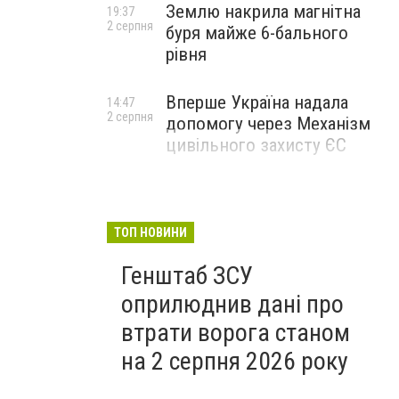
Землю накрила магнітна
19:37
2 серпня
буря майже 6-бального
рівня
Вперше Україна надала
14:47
2 серпня
допомогу через Механізм
цивільного захисту ЄС
ТОП НОВИНИ
Генштаб ЗСУ
оприлюднив дані про
втрати ворога станом
на 2 серпня 2026 року