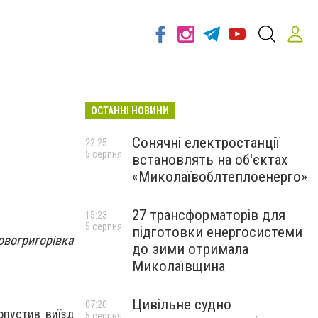
ОСТАННІ НОВИНИ
Сонячні електростанції
22:25
5 серпня
встановлять на об'єктах
«Миколаївоблтеплоенерго»
27 трансформаторів для
15:23
5 серпня
підготовки енергосистеми
огригорівка
до зими отримала
Миколаївщина
Цивільне судно
07:20
опустив виїзд
5 серпня