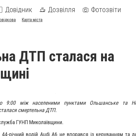
Довідник
Дозвілля
Фотозвіти
овідкова
Карта міста
на ДТП сталася на
вщині
о 9:00 між населеними пунктами Ольшанське та Нов
сталася смертельна ДТП.
служба ГУНП Миколаївщини.
 44-річний водій Audi A6 не впорався із керуванням та д