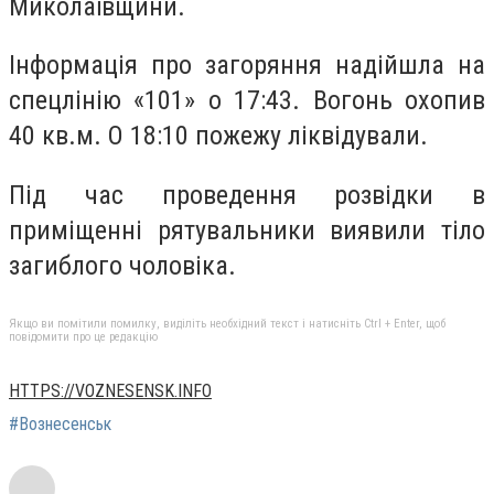
Миколаївщини.
Інформація про загоряння надійшла на
спецлінію «101» о 17:43. Вогонь охопив
40 кв.м. О 18:10 пожежу ліквідували.
Під час проведення розвідки в
приміщенні рятувальники виявили тіло
загиблого чоловіка.
Якщо ви помітили помилку, виділіть необхідний текст і натисніть Ctrl + Enter, щоб
повідомити про це редакцію
HTTPS://VOZNESENSK.INFO
#Вознесенськ