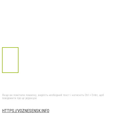
Якщо ви помітили помилку, виділіть необхідний текст і натисніть Ctrl + Enter, щоб
повідомити про це редакцію
HTTPS://VOZNESENSK.INFO