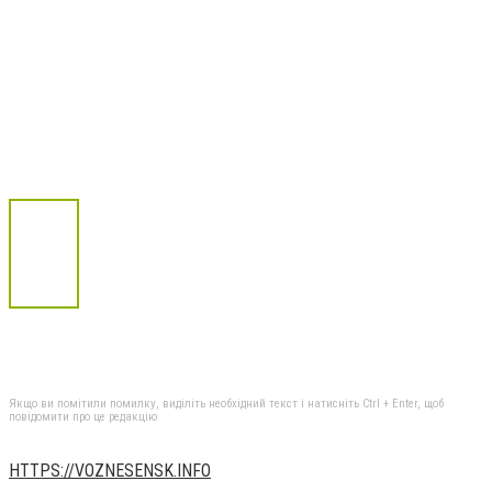
Якщо ви помітили помилку, виділіть необхідний текст і натисніть Ctrl + Enter, щоб
повідомити про це редакцію
HTTPS://VOZNESENSK.INFO