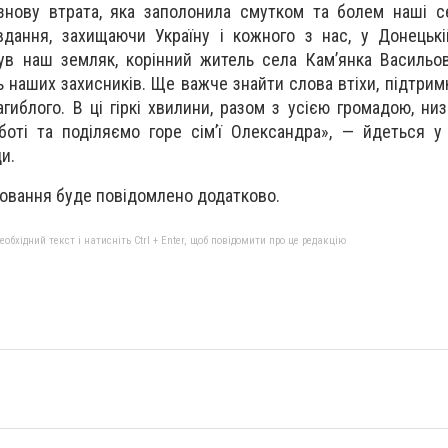
знову втрата, яка заполонила смутком та болем наші с
дання, захищаючи Україну і кожного з нас, у Донецькі
ув наш земляк, корінний житель села Кам’янка Васильо
наших захисників. Ще важче знайти слова втіхи, підтримк
гиблого. В ці гіркі хвилини, разом з усією громадою, ни
боті та поділяємо горе сім’ї Олександра», — йдеться у
и.
ховання буде повідомлено додатково.
бхідний текст і натисніть Ctrl + Enter, щоб повідомити про це редакцію