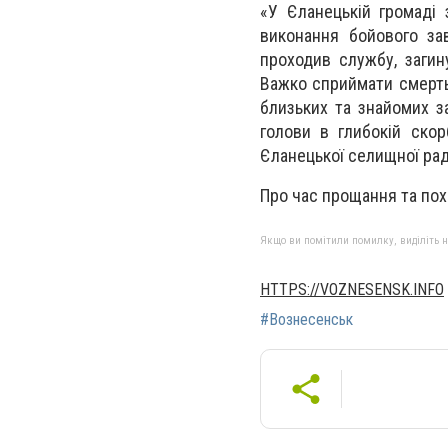
«У Єланецькій громаді 
виконання бойового зав
проходив службу, загин
Важко сприймати смерть 
близьких та знайомих за
голови в глибокій скор
Єланецької селищної рад
Про час прощання та по
Якщо ви помітили помилку, виділіть нео
HTTPS://VOZNESENSK.INFO
#Вознесенськ