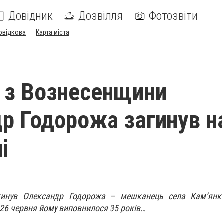
Довідник
Дозвілля
Фотозвіти
овідкова
Карта міста
 з Вознесенщини
р Годорожа загинув н
і
гинув Олександр Годорожа – мешканець села Кам’янк
26 червня йому виповнилося 35 років…