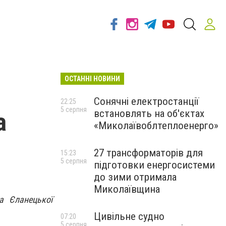
ОСТАННІ НОВИНИ
Сонячні електростанції
22:25
5 серпня
встановлять на об'єктах
а
«Миколаївоблтеплоенерго»
27 трансформаторів для
15:23
5 серпня
підготовки енергосистеми
до зими отримала
Миколаївщина
а Єланецької
Цивільне судно
07:20
5 серпня