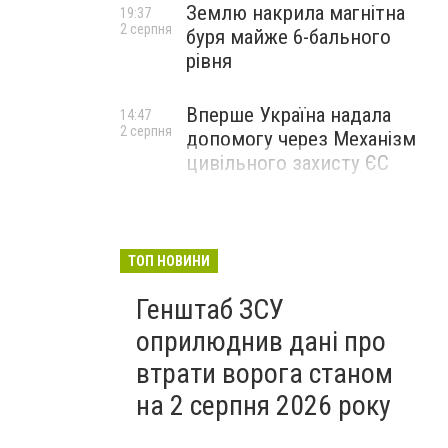
Землю накрила магнітна
19:37
2 серпня
буря майже 6-бального
рівня
Вперше Україна надала
14:47
2 серпня
допомогу через Механізм
цивільного захисту ЄС
ТОП НОВИНИ
Генштаб ЗСУ
оприлюднив дані про
втрати ворога станом
на 2 серпня 2026 року