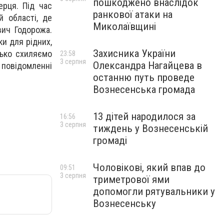
пошкоджено внаслідок
ерця. Під час
ранкової атаки на
й області, де
Миколаївщині
вич Годорожа.
и для рідних,
Захисника України
зько схиляємо
23:58
3 серпня
Олександра Нагайцева в
 повідомленні
останню путь проведе
Вознесенська громада
13 дітей народилося за
16:56
3 серпня
тиждень у Вознесенській
громаді
Чоловікові, який впав до
09:51
3 серпня
триметрової ями
допомогли рятувальники у
Вознесенську