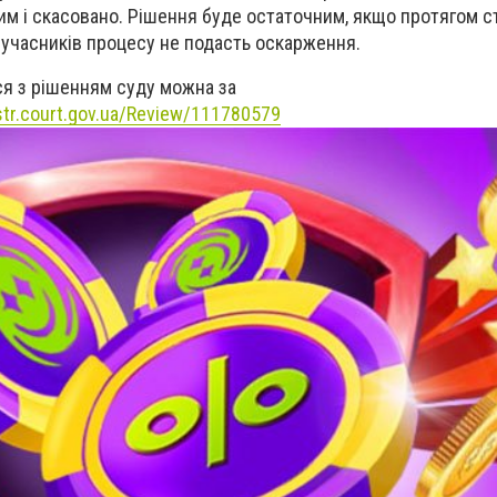
м і скасовано. Рішення буде остаточним, якщо протягом с
 з учасників процесу не подасть оскарження.
я з рішенням суду можна за
str.court.gov.ua/Review/111780579