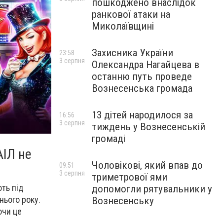
пошкоджено внаслідок
ранкової атаки на
Миколаївщині
Захисника України
23:58
3 серпня
Олександра Нагайцева в
останню путь проведе
Вознесенська громада
13 дітей народилося за
16:56
3 серпня
тиждень у Вознесенській
громаді
АІЛ не
Чоловікові, який впав до
09:51
3 серпня
триметрової ями
ть під
допомогли рятувальники у
нього року.
Вознесенську
ючи це