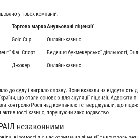
льовано у трьох компаній:
Торгова марка
Анульовані ліцензії
Gold Cup
Онлайн-казино
мент"
Фан Спорт
Ведення букмекерської діяльності, Он
Джокер
Онлайн-казино
ло до суду і виграло справу. Вони вказали на відсутність д
раїни, що стали основою для ануляції ліцензії. Адвокати п
зів контролю Росії над компанією і стверджували, що ліцен
и активності казино, порушуючи законодавство.
КРАІЛ незаконними
вірні відомості під час отримання ліцензії та контроль ре