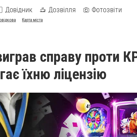
Довідник
Дозвілля
Фотозвіти
овідкова
Карта міста
играв справу проти К
гає їхню ліцензію