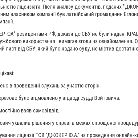
ьністю ліцензіата. Після аналізу документів, поданих "ДЖО
ним власником компанії був латвійський громадянин Еглонс
панії.
 ЮА" резидентами РФ, докази до СБУ не були надані КРАІЛ
лужбового використання і вимагав згоди на ознайомлення. О
ий лист від СБУ, який було надано суду, не містив достатніх
цікаві:
ено в проведенні слухань за участю сторін.
оразово було відмовлено у відводі судді Войтовича.
остійно взяв самовідвід.
вич ухвалив рішення у справі в межах спрощеної процеду
ування ліцензії ТОВ 'ДЖОКЕР.Ю.А.' на проведення онлайн-к