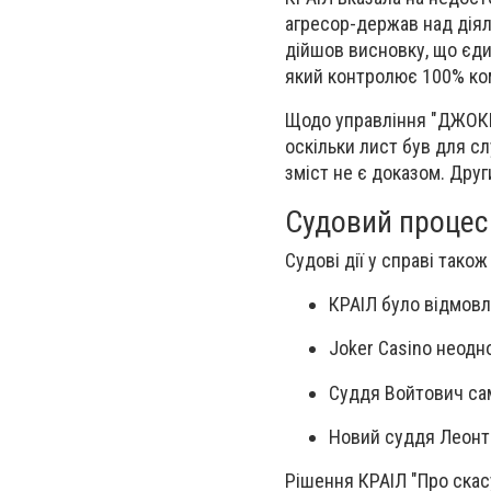
агресор-держав над діял
дійшов висновку, що єди
який контролює 100% ком
Щодо управління "ДЖОКЕР
оскільки лист був для с
зміст не є доказом. Друг
Судовий процес
Судові дії у справі також 
КРАІЛ було відмовл
Joker Casino неодн
Суддя Войтович сам
Новий суддя Леонто
Рішення КРАІЛ "Про скас