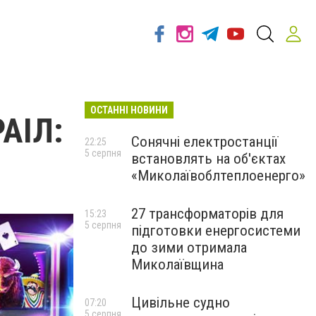
ОСТАННІ НОВИНИ
РАІЛ:
Сонячні електростанції
22:25
5 серпня
встановлять на об'єктах
«Миколаївоблтеплоенерго»
27 трансформаторів для
15:23
5 серпня
підготовки енергосистеми
до зими отримала
Миколаївщина
Цивільне судно
07:20
5 серпня