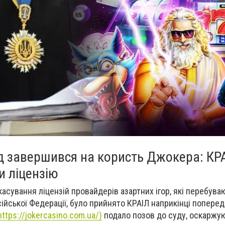
д завершився на користь Джокера: КР
и ліцензію
асування ліцензій провайдерів азартних ігор, які перебуваю
ійської Федерації, було прийнято КРАІЛ наприкінці поперед
https://jokercasino.com.ua/)
подало позов до суду, оскаржу