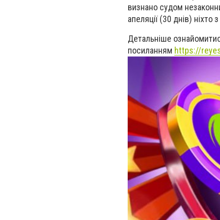
визнано судом незаконни
апеляції (30 днів) ніхто
Детальніше ознайомитис
посиланням
https://reye