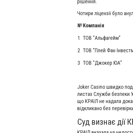
рішення.
Чотири ліцензії було ану
№
Компанія
1
ТОВ "Альфагейм"
2
ТОВ "Плей Фан Інвест
3
ТОВ "Джокер ЮА"
Joker Casino швидко пода
листах Служби безпеки Ук
що КРАІЛ не надала дока
відкликано без перевірк
Суд визнає дії 
КРАІЛ вказала на недосто