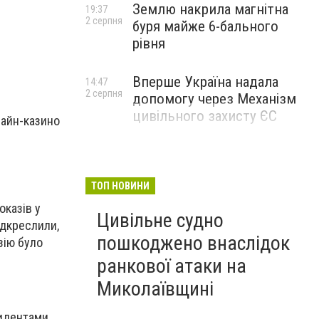
Землю накрила магнітна
19:37
2 серпня
буря майже 6-бального
рівня
Вперше Україна надала
14:47
2 серпня
допомогу через Механізм
цивільного захисту ЄС
лайн-казино
ТОП НОВИНИ
оказів у
Цивільне судно
ідкреслили,
пошкоджено внаслідок
зію було
ранкової атаки на
Миколаївщині
зидентами