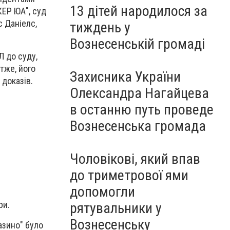
13 дітей народилося за
КЕР ЮА", суд
 Даніелс,
тиждень у
Вознесенській громаді
 до суду,
тже, його
Захисника України
 доказів.
Олександра Нагайцева
в останню путь проведе
Вознесенська громада
Чоловікові, який впав
до триметрової ями
допомогли
ри.
рятувальники у
Вознесенську
азино" було