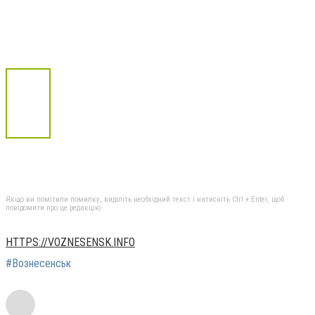
Якщо ви помітили помилку, виділіть необхідний текст і натисніть Ctrl + Enter, щоб
повідомити про це редакцію
HTTPS://VOZNESENSK.INFO
#Вознесенськ