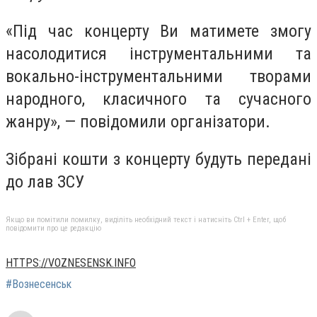
«Під час концерту Ви матимете змогу
насолодитися інструментальними та
вокально-інструментальними творами
народного, класичного та сучасного
жанру», — повідомили організатори.
Зібрані кошти з концерту будуть передані
до лав ЗСУ
Якщо ви помітили помилку, виділіть необхідний текст і натисніть Ctrl + Enter, щоб
повідомити про це редакцію
HTTPS://VOZNESENSK.INFO
#Вознесенськ