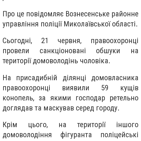
Про це повідомляє Вознесенське районне
управління поліції Миколаївської області.
Сьогодні, 21 червня, правоохоронці
провели санкціоновані обшуки на
території домоволодінь чоловіка.
На присадибній ділянці домовласника
правоохоронці виявили 59 кущів
конопель, за якими господар ретельно
доглядав та маскував серед городу.
Крім цього, на території іншого
домоволодіння фігуранта поліцейські