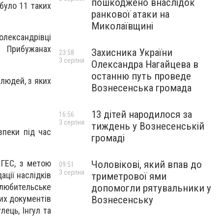
пошкоджено внаслідок
було 11 таких
ранкової атаки на
Миколаївщині
лександрівці
 Прибужанах
Захисника України
23:58
3 серпня
Олександра Нагайцева в
останню путь проведе
 людей, з яких
Вознесенська громада
13 дітей народилося за
16:56
3 серпня
тиждень у Вознесенській
зпеки під час
громаді
 ГЕС, з метою
Чоловікові, який впав до
09:51
3 серпня
ації наслідків
триметрової ями
 любительське
допомогли рятувальники у
них документів
Вознесенську
лець, Інгул та