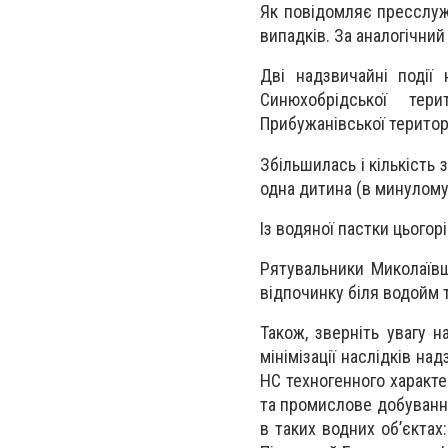
Як повідомляє пресслуж
випадків. За аналогічний
Дві надзвичайні події
Синюхобрідської тер
Прибужанівської територ
Збільшилась і кількість 
одна дитина (в минулому 
Із водяної пастки цьогор
Рятувальники Миколаїв
відпочинку біля водойм т
Також, зверніть увагу н
мінімізації наслідків на
НС техногенного характе
та промислове добування
в таких водних об’єктах: