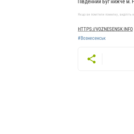
Південний Буг нижче м. 
Якщо ви помітили помилку, виділіть нео
HTTPS://VOZNESENSK.INFO
#Вознесенськ