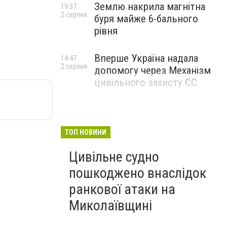
Землю накрила магнітна
19:37
2 серпня
буря майже 6-бального
рівня
Вперше Україна надала
14:47
2 серпня
допомогу через Механізм
цивільного захисту ЄС
ТОП НОВИНИ
Цивільне судно
пошкоджено внаслідок
ранкової атаки на
Миколаївщині