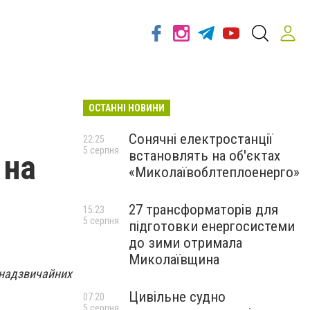
ОСТАННІ НОВИНИ
Сонячні електростанції
22:25
5 серпня
встановлять на об'єктах
 на
«Миколаївоблтеплоенерго»
27 трансформаторів для
15:23
5 серпня
підготовки енергосистеми
до зими отримала
Миколаївщина
 надзвичайних
Цивільне судно
07:20
5 серпня