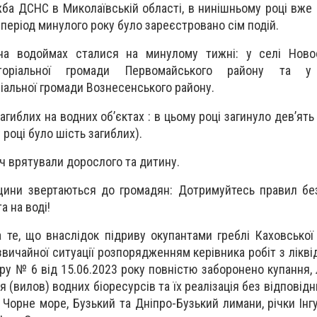
ба ДСНС в Миколаївській області, в нинішньому році вже 
 період минулого року було зареєстровано сім подій.
 на водоймах сталися на минулому тижні: у селі Новоо
иторіальної громади Первомайського району та у
іальної громади Вознесенського району.
загиблих на водних об’єктах : в цьому році загинуло дев’ять
році було шість загиблих).
іч врятували дорослого та дитину.
щини звертаються до громадян: Дотримуйтесь правил бе
а на воді!
а те, що внаслідок підриву окупантами греблі Каховської
дзвичайної ситуації розпорядженням керівника робіт з ліквід
ру № 6 від 15.06.2023 року повністю заборонено купання,
 (вилов) водних біоресурсів та їх реалізація без відповід
 Чорне море, Бузький та Дніпро-Бузький лимани, річки Інгу