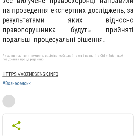
Усе вилучене правоохоронці направили
на проведення експертних досліджень, за
результатами яких відносно
правопорушника будуть прийняті
подальші процесуальні рішення.
Якщо ви помітили помилку, виділіть необхідний текст і натисніть Ctrl + Enter, щоб
повідомити про це редакцію
HTTPS://VOZNESENSK.INFO
#Вознесенськ