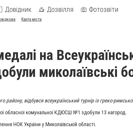
Довідник
Дозвілля
Фотозвіти
овідкова
Карта міста
 медалі на Всеукраїнс
добули миколаївські б
го району, відбувся всеукраїнський турнір із греко-римсько
ої обласної комунальної КДЮСШ №1 здобули 13 нагород.
лення НОК України у Миколаївській області.