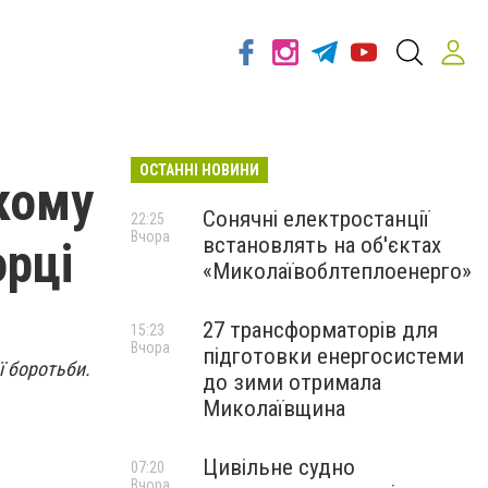
ОСТАННІ НОВИНИ
ькому
Сонячні електростанції
22:25
Вчора
встановлять на об'єктах
орці
«Миколаївоблтеплоенерго»
27 трансформаторів для
15:23
Вчора
підготовки енергосистеми
ї боротьби.
до зими отримала
Миколаївщина
Цивільне судно
07:20
Вчора