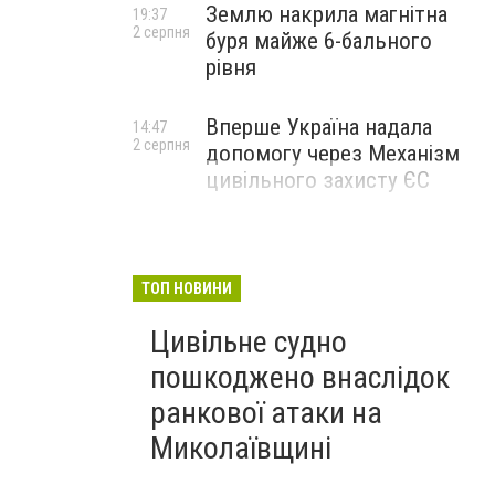
Землю накрила магнітна
19:37
2 серпня
буря майже 6-бального
рівня
Вперше Україна надала
14:47
2 серпня
допомогу через Механізм
цивільного захисту ЄС
ТОП НОВИНИ
Цивільне судно
пошкоджено внаслідок
ранкової атаки на
Миколаївщині