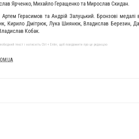
лав Ярченко, Михайло Геращенко та Мирослав Скидан.
и Артем Герасимов та Андрій Залуцький. Бронзові медалі 
ик, Кирило Дмітрюк, Лука Шиянюк, Владислав Березин, Да
Владислав Кобак.
бхідний текст і натисніть Ctrl + Enter, щоб повідомити про це редакцію
COM.UA