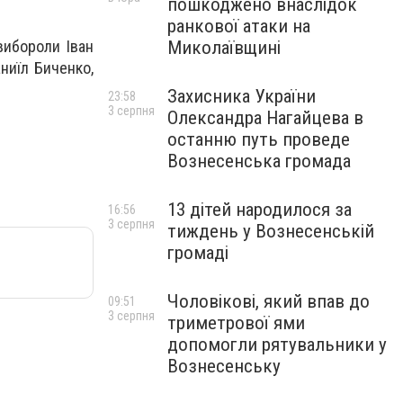
пошкоджено внаслідок
ранкової атаки на
вибороли Іван
Миколаївщині
ниїл Биченко,
Захисника України
23:58
3 серпня
Олександра Нагайцева в
останню путь проведе
Вознесенська громада
13 дітей народилося за
16:56
3 серпня
тиждень у Вознесенській
громаді
Чоловікові, який впав до
09:51
3 серпня
триметрової ями
допомогли рятувальники у
Вознесенську