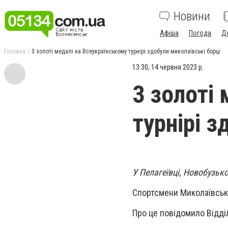
Новини
Афіша
Погода
Д
Головна
3 золоті медалі на Всеукраїнському турнірі здобули миколаївські борці
13:30, 14 червня 2023 р.
3 золоті
турнірі з
У Пелагеївці, Новобузько
Спортсмени Миколаївськ
Про це повідомило Відді