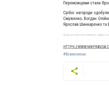
Переможцями стали Ярос
Срібні нагороди здобул
Смуженко, Богдан Олійн
Ярослав Шинкаренко та 
Якщо ви помітили помилку, виділіть нео
HTTPS://WWW.NIKPRAVDA.
#Вознесенськ