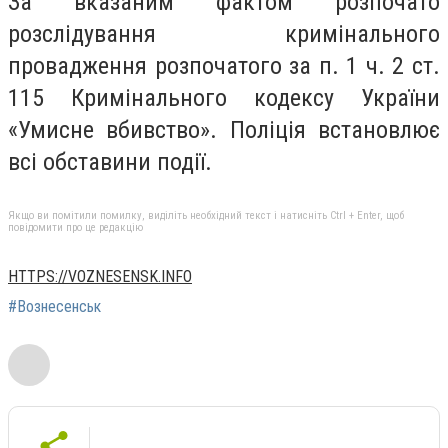
За вказаним фактом розпочато
розслідування кримінального
провадження розпочатого за п. 1 ч. 2 ст.
115 Кримінального кодексу України
«Умисне вбивство». Поліція встановлює
всі обставини події.
Якщо ви помітили помилку, виділіть необхідний текст і натисніть Ctrl + Enter, щоб
повідомити про це редакцію
HTTPS://VOZNESENSK.INFO
#Вознесенськ