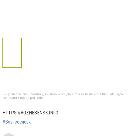
Якщо ви помітили помилку, виділіть необхідний текст і натисніть Ctrl + Enter, щоб
повідомити про це редакцію
HTTPS://VOZNESENSK.INFO
#Вознесенськ