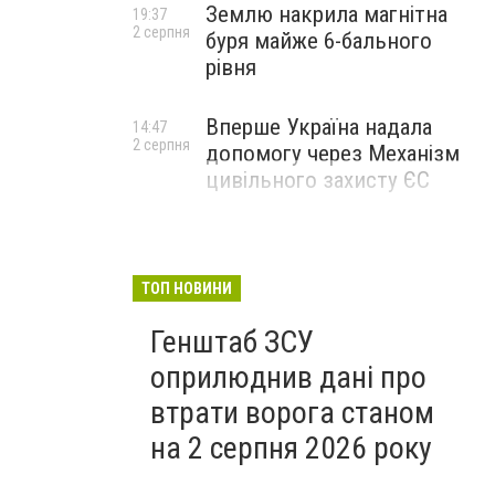
Землю накрила магнітна
19:37
2 серпня
буря майже 6-бального
рівня
Вперше Україна надала
14:47
2 серпня
допомогу через Механізм
цивільного захисту ЄС
ТОП НОВИНИ
Генштаб ЗСУ
оприлюднив дані про
втрати ворога станом
на 2 серпня 2026 року