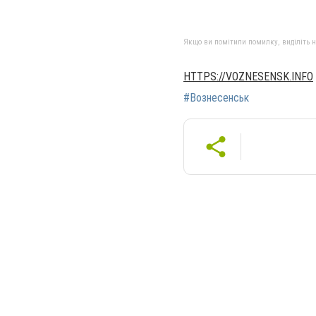
Якщо ви помітили помилку, виділіть нео
HTTPS://VOZNESENSK.INFO
#Вознесенськ