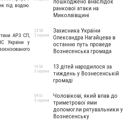
пошкоджено внаслідок
ик під водою.
ранкової атаки на
Миколаївщині
Захисника України
23:58
стини АРЗ СП,
3 серпня
Олександра Нагайцева в
НС України у
останню путь проведе
воєнізованого
Вознесенська громада
13 дітей народилося за
16:56
3 серпня
тиждень у Вознесенській
громаді
Чоловікові, який впав до
09:51
3 серпня
триметрової ями
допомогли рятувальники у
Вознесенську