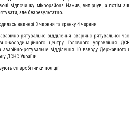
зоні відпочинку мікрорайона Намив, випірнув, а потім зн
ятувати, але безрезультатно.
дилась ввечері 3 червня та зранку 4 червня.
аварійно-рятувальне відділення аварійно-рятувальної ча
вно-координаційного центру Головного управління ДС
та аварійно-рятувальне відділення 10 взводу Державного 
ону ДСНС України.
вують співробітники поліції.