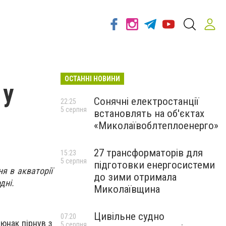
ОСТАННІ НОВИНИ
 у
Сонячні електростанції
22:25
5 серпня
встановлять на об'єктах
«Миколаївоблтеплоенерго»
27 трансформаторів для
15:23
5 серпня
підготовки енергосистеми
я в акваторії
до зими отримала
дні.
Миколаївщина
Цивільне судно
07:20
 юнак пірнув з
5 серпня