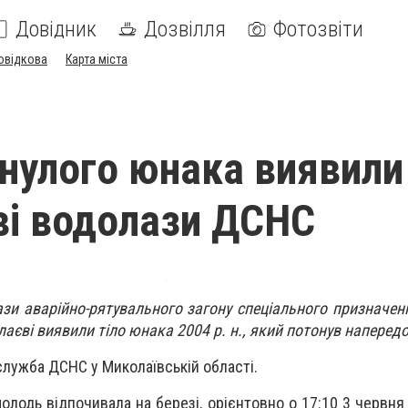
Довідник
Дозвілля
Фотозвіти
овідкова
Карта міста
онулого юнака виявили
і водолази ДСНС
ази аварійно-рятувального загону спеціального призначенн
аєві виявили тіло юнака 2004 р. н., який потонув напередо
лужба ДСНС у Миколаївській області.
молодь відпочивала на березі, орієнтовно о 17:10 3 червня