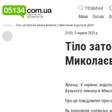
Новини
Афіша
Погода
Д
Головна
Тіло затонулого юнака виявили у Миколаєві водолази ДСНС
23:02, 5 червня 2023 р.
Тіло зат
Миколаєв
Вранці, 4 червня, водол
Бузького лиману в Микол
Про це повідомляє пресс
Як розповіли очевидці, 