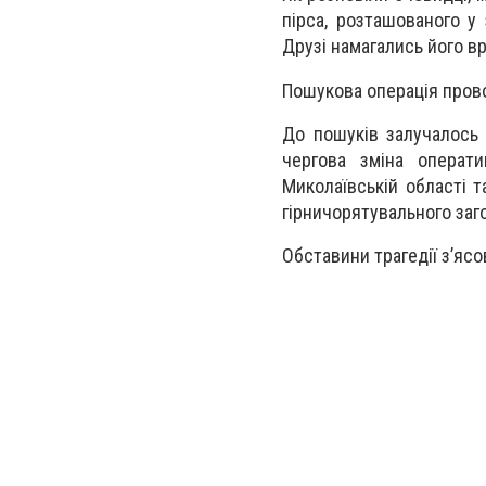
пірса, розташованого у 
Друзі намагались його вр
Пошукова операція прово
До пошуків залучалось 
чергова зміна операти
Миколаївській області 
гірничорятувального заг
Обставини трагедії з’ясо