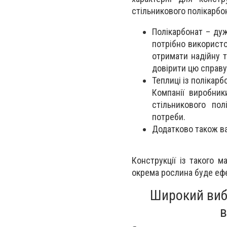
стільникового полікарбо
Полікарбонат – дуж
потрібно використо
отримати надійну 
довірити цю справу
Теплиці із полікар
Компанії виробник
стільникового пол
потреби.
Додатково також ва
Конструкції із такого 
окрема рослина буде еф
Широкий вибі
в