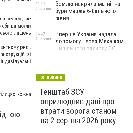
Землю накрила магнітна
19:37
2 серпня
буря майже 6-бального
рівня
ої теплиці не
 аби ви могли
всього лишень
Вперше Україна надала
14:47
2 серпня
допомогу через Механізм
ментному ряді.
цивільного захисту ЄС
онструкцій зі
індивідуальні
ТОП НОВИНИ
Генштаб ЗСУ
еплицях кожна
оприлюднив дані про
втрати ворога станом
гідною
на 2 серпня 2026 року