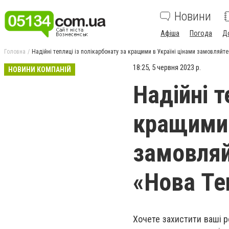
Новини
Афіша
Погода
Д
Головна
Надійні теплиці із полікарбонату за кращими в Україні цінами замовляйте
18:25, 5 червня 2023 р.
НОВИНИ КОМПАНІЙ
Надійні т
кращими 
замовляй
«Нова Те
Хочете захистити ваші р