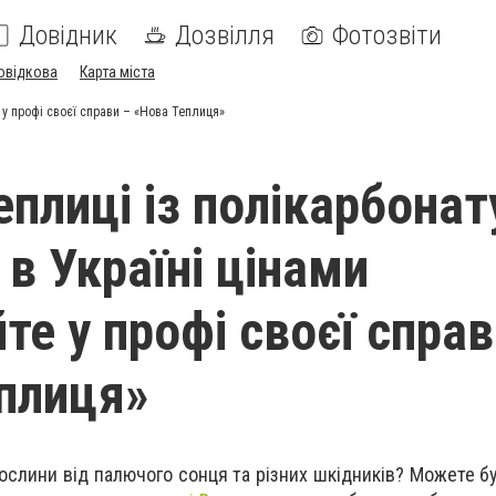
Довідник
Дозвілля
Фотозвіти
овідкова
Карта міста
 у профі своєї справи – «Нова Теплиця»
еплиці із полікарбонат
в Україні цінами
те у профі своєї справ
плиця»
ослини від палючого сонця та різних шкідників? Можете бу