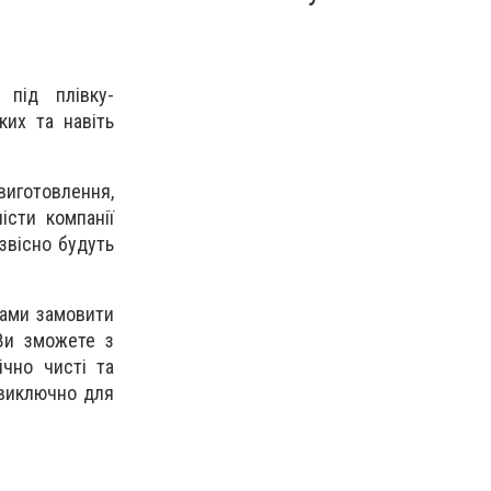
під плівку-
ких та навіть
виготовлення,
істи компанії
звісно будуть
нами замовити
 Ви зможете з
ічно чисті та
 виключно для