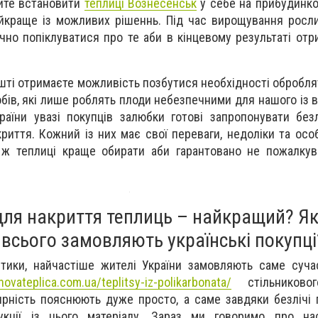
ите встановити
теплиці Вознесенськ
у себе на прибудинко
айкраще із можливих рішеннь. Під час вирощування росл
но попіклуватися про те аби в кінцевому результаті отр
ешті отримаєте можливість позбутися необхідності обробля
бів, які лише роблять плоди небезпечними для нашого із в
аїни увазі покупців залюбки готові запропонувати без
риття. Кожний із них має свої переваги, недоліки та особ
і ж теплиці краще обирати аби гарантовано не пожалку
для накриття теплиць – найкращий? Як
 всього замовляють українські покупці
тики, найчастіше жителі України замовляють саме сучас
novateplica.com.ua/teplitsy-iz-polikarbonata/
стільниковог
ярність пояснюють дуже просто, а саме завдяки безлічі п
укції із цього матеріалу. Зараз ми говоримо про на