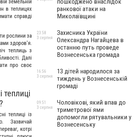
пошкоджено внаслідок
вій земельній
ранкової атаки на
ин в теплицях
Миколаївщині
имати справді
Захисника України
23:58
ти рослини за
3 серпня
Олександра Нагайцева в
ами здоров'я.
останню путь проведе
ліч теплиць з
Вознесенська громада
ливості. Далі
вати про своє
13 дітей народилося за
16:56
3 серпня
тиждень у Вознесенській
громаді
і теплиці
?
Чоловікові, який впав до
09:51
3 серпня
триметрової ями
ні теплиці із
допомогли рятувальники у
о. Зазвичай
Вознесенську
ереваг, котрі
ступні плюси