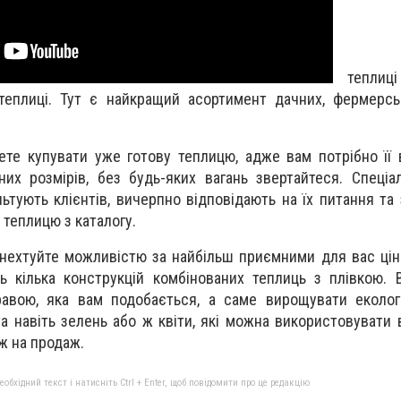
теплиці 
теплиці. Тут є найкращий асортимент дачних, фермерсь
те купувати уже готову теплицю, адже вам потрібно її 
них розмірів, без будь-яких вагань звертайтеся. Спеціал
тують клієнтів, вичерпно відповідають на їх питання та 
у теплицю з каталогу.
е нехтуйте можливістю за найбільш приємними для вас ці
ь кілька конструкцій комбінованих теплиць з плівкою.
равою, яка вам подобається, а саме вирощувати еколог
та навіть зелень або ж квіти, які можна використовувати
ож на продаж.
бхідний текст і натисніть Ctrl + Enter, щоб повідомити про це редакцію