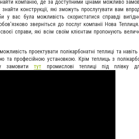
знайти компанію, де за доступними цінами можливо замо
е знайти конструкції, які зможуть прослугувати вам впро
аби у вас була можливість скористатися справді вигід
 обов'язково зверніться до послуг компанії Нова Теплиця
своєї справи, які всім своїм клієнтам пропонують величе
ожливість проектувати полікарбонатні теплиці та навіть 
 та професійною установкою. Крім теплиць з полікарбо
гу замовити
тут
промислові теплиці під плівку дл