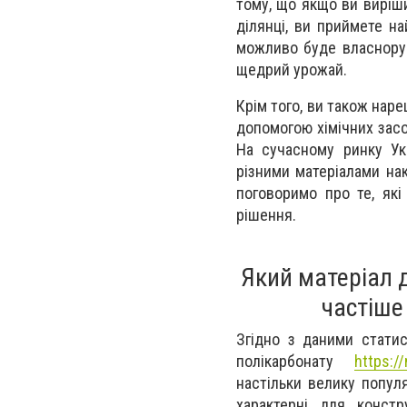
тому, що якщо ви виріш
ділянці, ви приймете н
можливо буде власноруч
щедрий урожай.
Крім того, ви також нар
допомогою хімічних засо
На сучасному ринку Укр
різними матеріалами нак
поговоримо про те, як
рішення.
Який матеріал 
частіше
Згідно з даними статис
полікарбонату
https://
настільки велику попул
характерні для констр