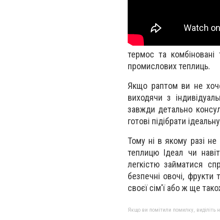
термос та комбіновані 
промислових теплиць.
Якщо раптом ви не хоче
виходячи з індивідуаль
завжди детально консуль
готові підібрати ідеальн
Тому ні в якому разі н
теплицю Ідеал чи навіт
легкістю займатися сп
безпечні овочі, фрукти 
своєї сім'ї або ж ще так
Якщо ви помітили помилку, виділіть нео