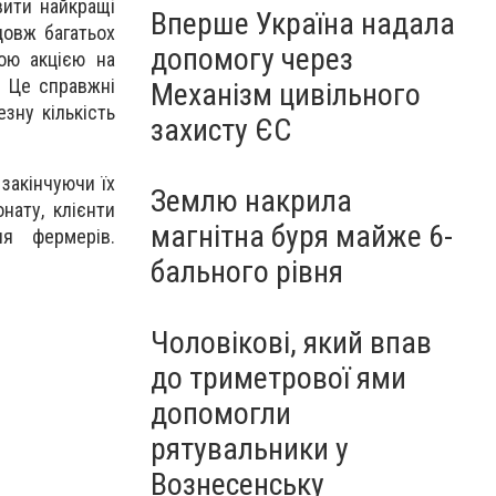
вити найкращі
Вперше Україна надала
довж багатьох
допомогу через
ною акцією на
. Це справжні
Механізм цивільного
зну кількість
захисту ЄС
закінчуючи їх
Землю накрила
нату, клієнти
магнітна буря майже 6-
я фермерів.
бального рівня
Чоловікові, який впав
до триметрової ями
допомогли
рятувальники у
Вознесенську