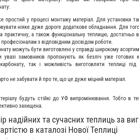
нату:
е простий у процесі монтажу матеріал. Для установки так
вувати ніяке дуже дороге додаткове обладнання. Для того
та практичну, а також функціональну теплицю, достатньо 
 професіоналам з відповідним досвідом роботи.
бонату можуть бути виготовлені у справді широкому асорти
и увазі замовників пропонують як безліч уже готових к
ікарбонату, так і можливість виготовляти теплиці під 
рто не забувати й про те, що це дуже міцний матеріал.
матеріалу будуть стійкі до УФ випромінювання. Тобто в т
ективно захищена.
р надійних та сучасних теплиць за ви
артістю в каталозі Нової Теплиці