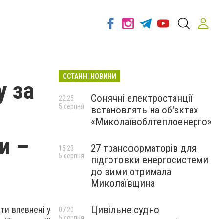
ОСТАННІ НОВИНИ
у за
Сонячні електростанції
22:25
5 серпня
встановлять на об'єктах
«Миколаївоблтеплоенерго»
и –
27 трансформаторів для
15:23
5 серпня
підготовки енергосистеми
до зими отримала
Миколаївщина
Цивільне судно
ти впевнені у
07:20
5 серпня