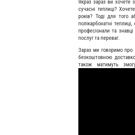
Якраз зараз ви хочете 
сучасні теплиці? Хочет
років? Тоді для того 
полікарбонатні теплиці,
професіонали та знавці 
послуг та переваг.
Зараз ми говоримо про м
безкоштовною доставкою
також матимуть змо