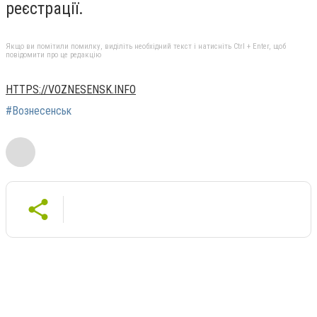
реєстрації.
Якщо ви помітили помилку, виділіть необхідний текст і натисніть Ctrl + Enter, щоб
повідомити про це редакцію
HTTPS://VOZNESENSK.INFO
#Вознесенськ