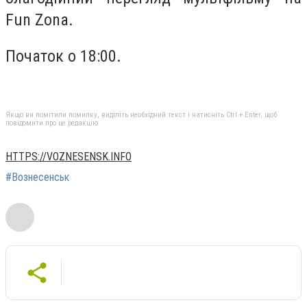
Fun Zona.
Початок о 18:00.
Якщо ви помітили помилку, виділіть необхідний текст і натисніть Ctrl + Enter, щоб
повідомити про це редакцію
HTTPS://VOZNESENSK.INFO
#Вознесенськ