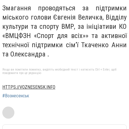
Змагання проводяться за підтримки
міського голови Євгенія Величка, Відділу
культури та спорту ВМР, за ініціативи КО
«ВМЦФЗН «Спорт для всіх»» та активної
технічної підтримки сім’ї Ткаченко Анни
та Олександра .
Якщо ви помітили помилку, виділіть необхідний текст і натисніть Ctrl + Enter, щоб
повідомити про це редакцію
HTTPS://VOZNESENSK.INFO
#Вознесенськ