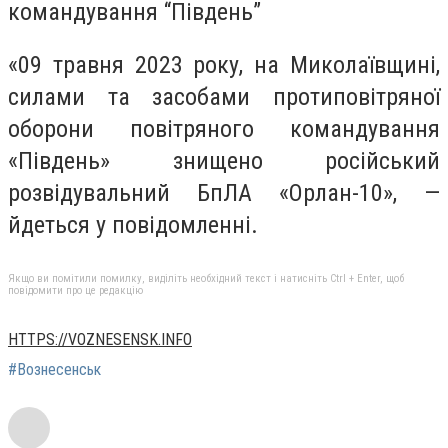
командування “Південь”
«09 травня 2023 року, на Миколаївщині,
силами та засобами протиповітряної
оборони повітряного командування
«Південь» знищено російський
розвідувальний БпЛА «Орлан-10», —
йдеться у повідомленні.
Якщо ви помітили помилку, виділіть необхідний текст і натисніть Ctrl + Enter, щоб
повідомити про це редакцію
HTTPS://VOZNESENSK.INFO
#Вознесенськ