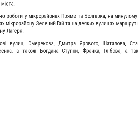
 міста.
нано роботи у мікрорайонах Пряме та Болгарка, на минулом
ях мікрорайону Зелений Гай та на деяких вулицях маршрут
ону Лагеря.
ові вулиці Смерекова, Дмитра Ярового, Шаталова, Став
исенка, а також Богдана Ступки, Франка, Глібова, а т
.