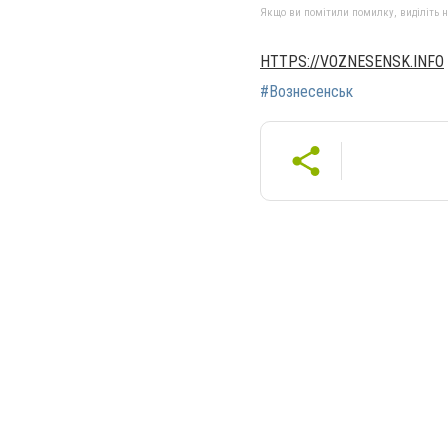
Якщо ви помітили помилку, виділіть нео
HTTPS://VOZNESENSK.INFO
#Вознесенськ