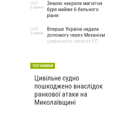
Землю накрила магнітна
19:37
2 серпня
буря майже 6-бального
рівня
Вперше Україна надала
14:47
2 серпня
допомогу через Механізм
цивільного захисту ЄС
ТОП НОВИНИ
Цивільне судно
пошкоджено внаслідок
ранкової атаки на
Миколаївщині