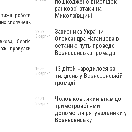
пошкоджено внаслідок
ранкової атаки на
Миколаївщині
у тижні роботи
них сполучень
Захисника України
23:58
3 серпня
Олександра Нагайцева в
кова, Сергія
останню путь проведе
акож провулки
Вознесенська громада
13 дітей народилося за
16:56
3 серпня
тиждень у Вознесенській
громаді
Чоловікові, який впав до
09:51
3 серпня
триметрової ями
допомогли рятувальники у
Вознесенську