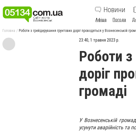
Новини
Афіша
Погода
Д
Головна
Роботи з грейдерування грунтових доріг проводяться у Вознесенській гром
23:40, 1 травня 2023 р.
Роботи з
доріг пр
громаді
У Вознесенській громад
усунути аварійність та 