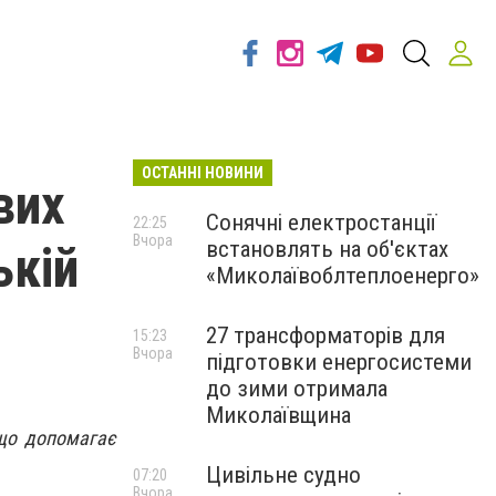
ОСТАННІ НОВИНИ
вих
Сонячні електростанції
22:25
Вчора
встановлять на об'єктах
ькій
«Миколаївоблтеплоенерго»
27 трансформаторів для
15:23
Вчора
підготовки енергосистеми
до зими отримала
Миколаївщина
 що допомагає
Цивільне судно
07:20
Вчора