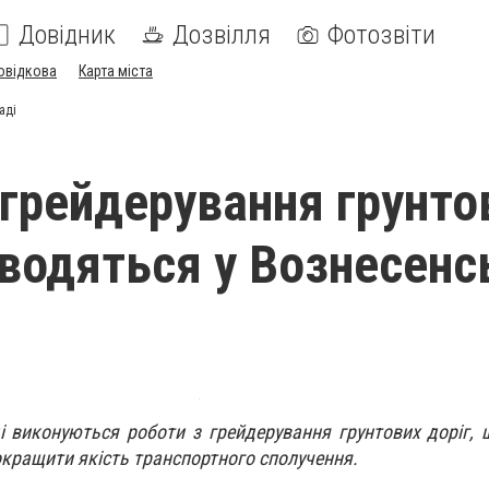
Довідник
Дозвілля
Фотозвіти
овідкова
Карта міста
аді
 грейдерування грунто
оводяться у Вознесенс
і виконуються роботи з грейдерування грунтових доріг,
покращити якість транспортного сполучення.