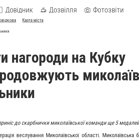
Довідник
Дозвілля
Фотозвіти
овідкова
Карта міста
льники
и нагороди на Кубку
продовжують миколаїв
ьники
приніс до скарбнички миколаївської команди ще 5 медалей
рація веслування Миколаївської області. Миколаївська 