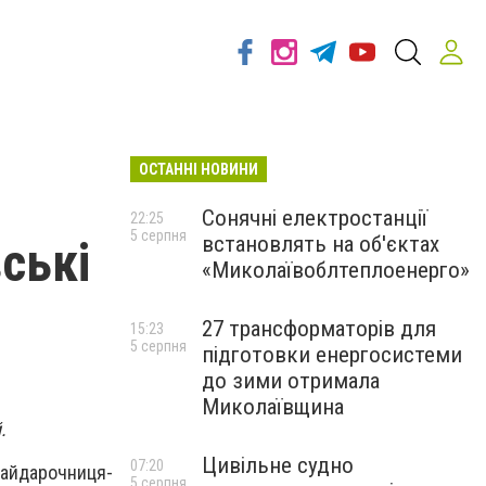
ОСТАННІ НОВИНИ
Сонячні електростанції
22:25
5 серпня
встановлять на об'єктах
ські
«Миколаївоблтеплоенерго»
27 трансформаторів для
15:23
5 серпня
підготовки енергосистеми
до зими отримала
Миколаївщина
.
Цивільне судно
07:20
байдарочниця-
5 серпня