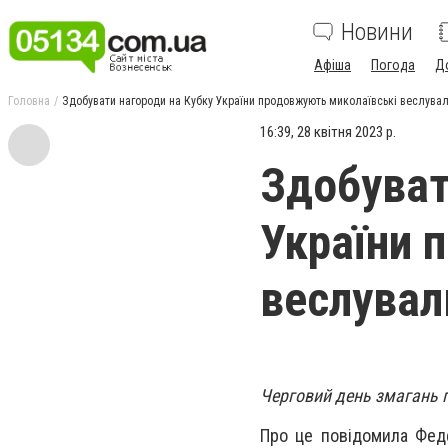
Новини
Афіша
Погода
Д
Головна
Здобувати нагороди на Кубку України продовжують миколаївські веслува
16:39, 28 квітня 2023 р.
Здобуват
України 
веслувал
Черговий день змагань 
Про це повідомила Феде