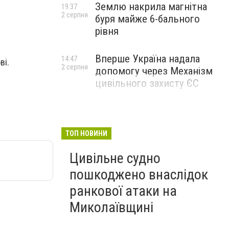
Землю накрила магнітна
19:37
2 серпня
буря майже 6-бального
рівня
Вперше Україна надала
14:47
ві.
2 серпня
допомогу через Механізм
цивільного захисту ЄС
ТОП НОВИНИ
Цивільне судно
пошкоджено внаслідок
ранкової атаки на
Миколаївщині