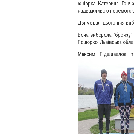
юніорка Катерина Гонч
надважливою перемогою у
Дві медалі цього дня ви
Вона виборола “бронзу” у
Поцюрко, Львівська обла
Максим Підшивалов та