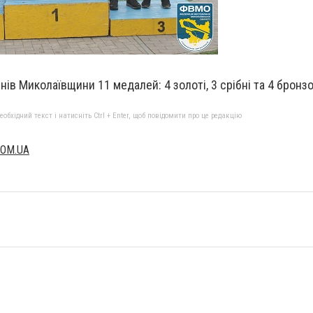
нів Миколаївщини 11 медалей: 4 золоті, 3 срібні та 4 бронзо
бхідний текст і натисніть Ctrl + Enter, щоб повідомити про це редакцію
COM.UA