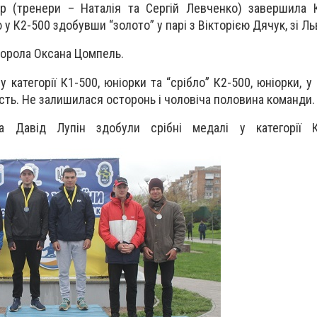
ар (тренери – Наталія та Сергій Левченко) завершила 
 К2-500 здобувши “золото” у парі з Вікторією Дячук, зі Л
борола Оксана Цомпель.
 категорії К1-500, юніорки та “срібло” К2-500, юніорки, у
сть. Не залишилася осторонь і чоловіча половина команди.
 Давід Лупін здобули срібні медалі у категорії К2