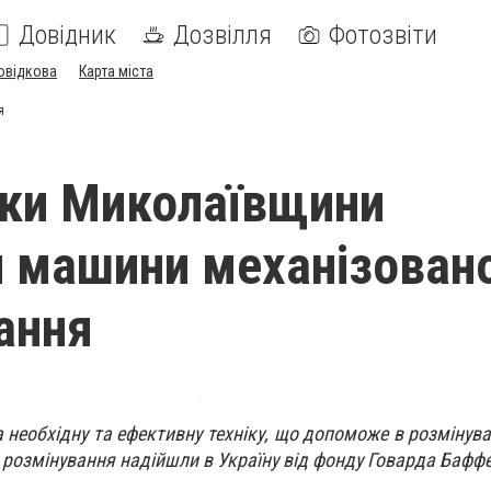
Довідник
Дозвілля
Фотозвіти
овідкова
Карта міста
я
іки Миколаївщини
 машини механізован
ання
еобхідну та ефективну техніку, що допоможе в розмінуван
розмінування надійшли в Україну від фонду Говарда Баффе