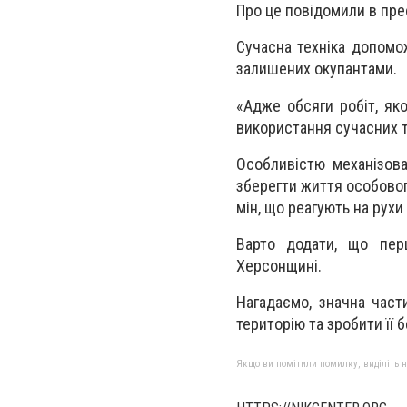
Про це повідомили в пре
Сучасна техніка допомо
залишених окупантами.
«Адже обсяги робіт, як
використання сучасних т
Особливістю механізов
зберегти життя особово
мін, що реагують на рухи
Варто додати, що пер
Херсонщині.
Нагадаємо, значна част
територію та зробити її
Якщо ви помітили помилку, виділіть нео