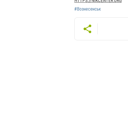
HTTPS://NIKCENTER.ORG
#Вознесенськ