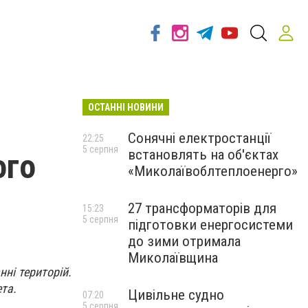
ОСТАННІ НОВИНИ
Сонячні електростанції
22:25
5 серпня
встановлять на об'єктах
ого
«Миколаївоблтеплоенерго»
27 трансформаторів для
15:23
5 серпня
підготовки енергосистеми
до зими отримала
Миколаївщина
ні територій.
та.
Цивільне судно
07:20
5 серпня