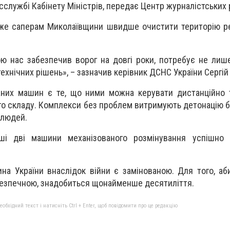
сслужбі Кабінету Міністрів, передає Центр журналістських 
же саперам Миколаївщини швидше очистити територію рег
ою нас забезпечив ворог на довгі роки, потребує не лише
ехнічних рішень», – зазначив керівник ДСНС України Сергій
аних машин є те, що ними можна керувати дистанційно 
го складу. Комплекси без проблем витримують детонацію б
 людей.
ші дві машини механізованого розмінування успішно
ина України внаслідок війни є замінованою. Для того, аб
 безпечною, знадобиться щонайменше десятиліття.
бхідний текст і натисніть Ctrl + Enter, щоб повідомити про це редакцію