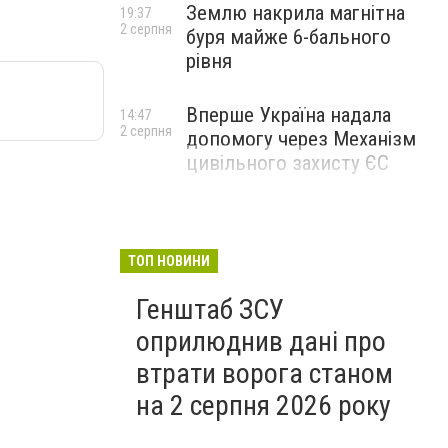
Землю накрила магнітна
19:37
2 серпня
буря майже 6-бального
рівня
Вперше Україна надала
14:47
2 серпня
допомогу через Механізм
цивільного захисту ЄС
ТОП НОВИНИ
Генштаб ЗСУ
оприлюднив дані про
втрати ворога станом
на 2 серпня 2026 року