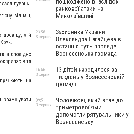
пошкоджено внаслідок
розслідувань.
ранкової атаки на
Миколаївщині
іону від мін,
Захисника України
23:58
 досвіду, а й
3 серпня
Олександра Нагайцева в
 Крук.
останню путь проведе
Вознесенська громада
та відповідно
оєприпасів та
13 дітей народилося за
16:56
3 серпня
тиждень у Вознесенській
 працюють на
громаді
и розмінувати
Чоловікові, який впав до
09:51
3 серпня
триметрової ями
допомогли рятувальники у
Вознесенську