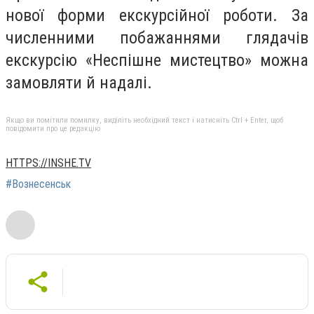
нової форми екскурсійної роботи. За
численними побажаннями глядачів
екскурсію «Неспішне мистецтво» можна
замовляти й надалі.
Якщо ви помітили помилку, виділіть необхідний текст і натисніть Ctrl + Enter, щоб
повідомити про це редакцію
HTTPS://INSHE.TV
#Вознесенськ