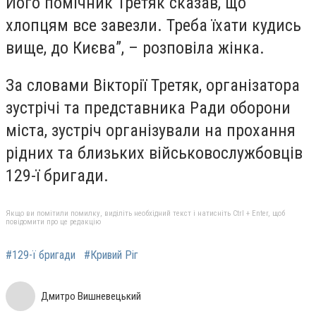
Його помічник Третяк сказав, що
хлопцям все завезли. Треба їхати кудись
вище, до Києва”, – розповіла жінка.
За словами Вікторії Третяк, організатора
зустрічі та представника Ради оборони
міста, зустріч організували на прохання
рідних та близьких військовослужбовців
129-ї бригади.
Якщо ви помітили помилку, виділіть необхідний текст і натисніть Ctrl + Enter, щоб
повідомити про це редакцію
#129-ї бригади
#Кривий Ріг
Дмитро Вишневецький