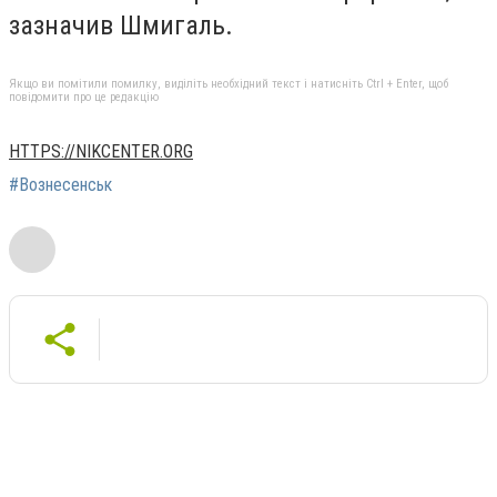
зазначив Шмигаль.
Якщо ви помітили помилку, виділіть необхідний текст і натисніть Ctrl + Enter, щоб
повідомити про це редакцію
HTTPS://NIKCENTER.ORG
#Вознесенськ