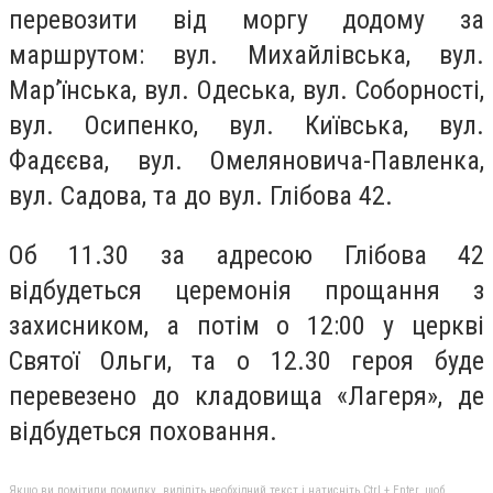
перевозити від моргу додому за
маршрутом: вул. Михайлівська, вул.
Мар’їнська, вул. Одеська, вул. Соборності,
вул. Осипенко, вул. Київська, вул.
Фадєєва, вул. Омеляновича-Павленка,
вул. Садова, та до вул. Глібова 42.
Об 11.30 за адресою Глібова 42
відбудеться церемонія прощання з
захисником, а потім о 12:00 у церкві
Святої Ольги, та о 12.30 героя буде
перевезено до кладовища «Лагеря», де
відбудеться поховання.
Якщо ви помітили помилку, виділіть необхідний текст і натисніть Ctrl + Enter, щоб