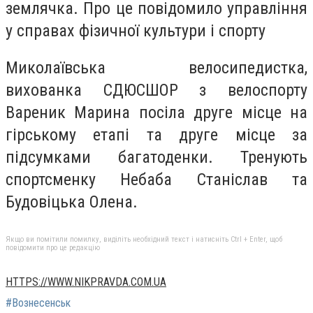
землячка. Про це повідомило управління
у справах фізичної культури і спорту
Миколаївська велосипедистка,
вихованка СДЮСШОР з велоспорту
Вареник Марина посіла друге місце на
гірському етапі та друге місце за
підсумками багатоденки. Тренують
спортсменку Небаба Станіслав та
Будовіцька Олена.
Якщо ви помітили помилку, виділіть необхідний текст і натисніть Ctrl + Enter, щоб
повідомити про це редакцію
HTTPS://WWW.NIKPRAVDA.COM.UA
#Вознесенськ