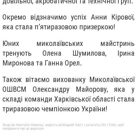
довільної, акробатичної та технічної груп.
Окремо відзначимо успіх Анни Кірової,
яка стала п’ятиразовою призеркою!
Юних миколаївських майстринь
тренують Олена Шумилова, Ірина
Миронова та Ганна Орел.
Також вітаємо вихованку Миколаївської
ОШВСМ Олександру Майорову, яка у
складі команди Харківської області стала
триразовою чемпіонкою України!
Якщо ви помітили помилку, виділіть необхідний текст і натисніть Ctrl + Enter, щоб
повідомити про це редакцію