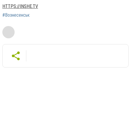
HTTPS://INSHE.TV
#Вознесенськ