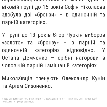
віковій групі до 15 років Софія Ніколаєва
здобула дві «бронзи» – в одиночній та
парній категоріях.
У групі до 13 років Єгор Чуркін виборов
«золото» та «бронзу» – в парній та
одиночній категоріях відповідно. У
Остапа Демченко – срібні нагороди в
чоловічій парній і змішаній категоріях.
Миколаївців тренують Олександр Кунін
та Артем Сизоненко.
Якщо ви помітили помилку, виділіть необхідний текст і натисніть Ctrl + Enter, щоб
повідомити про це редакцію