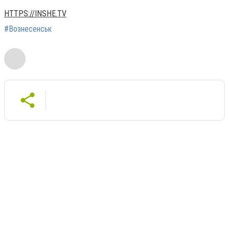
HTTPS://INSHE.TV
#Вознесенськ