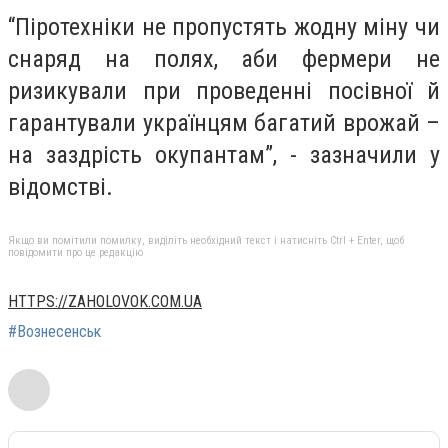
“Піротехніки не пропустять жодну міну чи
снаряд на полях, аби фермери не
ризикували при проведенні посівної й
гарантували українцям багатий врожай –
на заздрість окупантам”, - зазначили у
відомстві.
Якщо ви помітили помилку, виділіть необхідний текст і натисніть Ctrl + Enter, щоб
повідомити про це редакцію
HTTPS://ZAHOLOVOK.COM.UA
#Вознесенськ