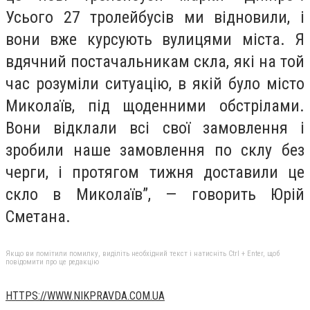
Усього 27 тролейбусів ми відновили, і
вони вже курсують вулицями міста. Я
вдячний постачальникам скла, які на той
час розуміли ситуацію, в якій було місто
Миколаїв, під щоденними обстрілами.
Вони відклали всі свої замовлення і
зробили наше замовлення по склу без
черги, і протягом тижня доставили це
скло в Миколаїв”, — говорить Юрій
Сметана.
Якщо ви помітили помилку, виділіть необхідний текст і натисніть Ctrl + Enter, щоб
повідомити про це редакцію
HTTPS://WWW.NIKPRAVDA.COM.UA