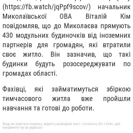
(https://fb.watch/jqPpf9scov/) начальник
Миколаївської ОВА Віталій Кім
повідомляв, що до Миколаєва прямують
430 модульних будиночків від іноземних
партнерів для громадян, які втратили
своє житло. Він зазначив, що такі
будинки будуть розосереджувати по
громадах області.
Фахівці, які займатимуться збіркою
тимчасового житла вже пройшли
навчання та готові до роботи.
Якщо ви помітили помилку, виділіть необхідний текст і натисніть Ctrl + Enter, щоб
повідомити про це редакцію