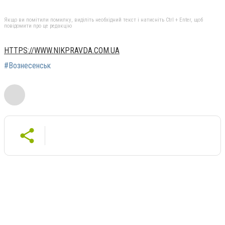
Якщо ви помітили помилку, виділіть необхідний текст і натисніть Ctrl + Enter, щоб
повідомити про це редакцію
HTTPS://WWW.NIKPRAVDA.COM.UA
#Вознесенськ