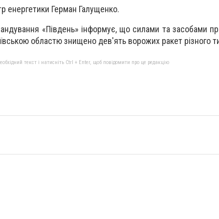
тр енергетики Герман Галущенко.
мандування «Південь» інформує, що силами та засобами пр
вською областю знищено дев'ять ворожих ракет різного т
бхідний текст і натисніть Ctrl + Enter, щоб повідомити про це редакцію