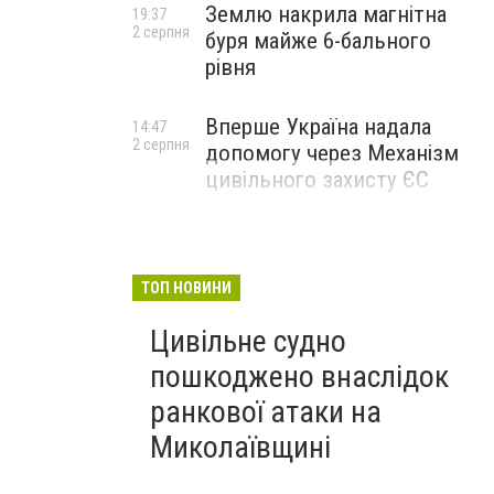
Землю накрила магнітна
19:37
2 серпня
буря майже 6-бального
рівня
Вперше Україна надала
14:47
2 серпня
допомогу через Механізм
цивільного захисту ЄС
ТОП НОВИНИ
Цивільне судно
пошкоджено внаслідок
ранкової атаки на
Миколаївщині