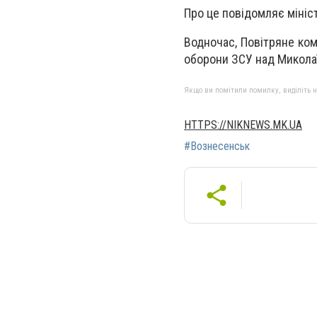
Про це повідомляє мініс
Водночас, Повітряне ко
оборони ЗСУ над Миколаї
Якщо ви помітили помилку, виділіть нео
HTTPS://NIKNEWS.MK.UA
#Вознесенськ