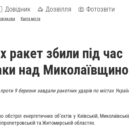
Довідник
Дозвілля
Фотозвіти
овідкова
Карта міста
х ракет збили під час
таки над Миколаївщин
ч проти 9 березня завдали ракетних ударів по містах Укра
о обстріл енергетичних об'єктів у Київській, Миколаївській
Дніпропетровській та Житомирській областях.