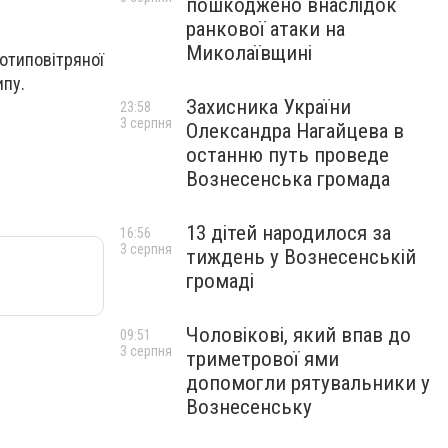
пошкоджено внаслідок
ранкової атаки на
Миколаївщині
отиповітряної
ипу.
Захисника України
23:58
3 серпня
Олександра Нагайцева в
останню путь проведе
Вознесенська громада
13 дітей народилося за
16:56
3 серпня
тиждень у Вознесенській
громаді
Чоловікові, який впав до
09:51
3 серпня
триметрової ями
допомогли рятувальники у
Вознесенську