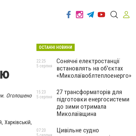
ОСТАННІ НОВИНИ
Сонячні електростанції
22:25
5 серпня
встановлять на об'єктах
ою
«Миколаївоблтеплоенерго»
27 трансформаторів для
15:23
їни. Оголошено
5 серпня
підготовки енергосистеми
до зими отримала
Миколаївщина
, Харківській,
Цивільне судно
07:20
5 серпня