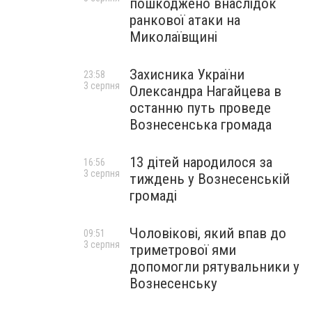
пошкоджено внаслідок
ранкової атаки на
Миколаївщині
Захисника України
23:58
3 серпня
Олександра Нагайцева в
останню путь проведе
Вознесенська громада
13 дітей народилося за
16:56
3 серпня
тиждень у Вознесенській
громаді
Чоловікові, який впав до
09:51
3 серпня
триметрової ями
допомогли рятувальники у
Вознесенську