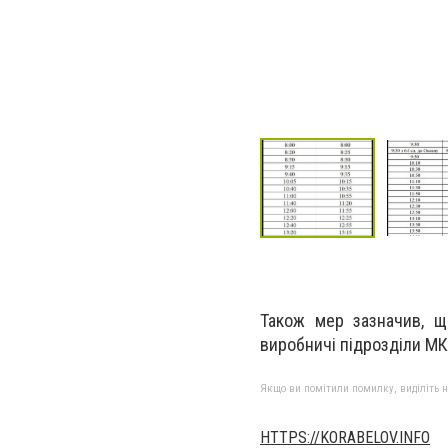
Також мер зазначив, щ
виробничі підрозділи М
Якщо ви помітили помилку, виділіть нео
HTTPS://KORABELOV.INFO