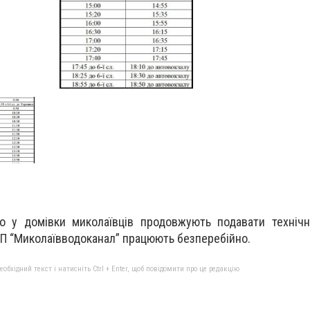
о у домівки миколаївців продовжують подавати технічн
КП “Миколаївводоканал” працюють безперебійно.
бхідний текст і натисніть Ctrl + Enter, щоб повідомити про це редакцію