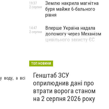
Землю накрила магнітна
19:37
2 серпня
буря майже 6-бального
рівня
график маршрута 1
Вперше Україна надала
14:47
2 серпня
допомогу через Механізм
цивільного захисту ЄС
ТОП НОВИНИ
Генштаб ЗСУ
у воду, а всі
оприлюднив дані про
втрати ворога станом
на 2 серпня 2026 року