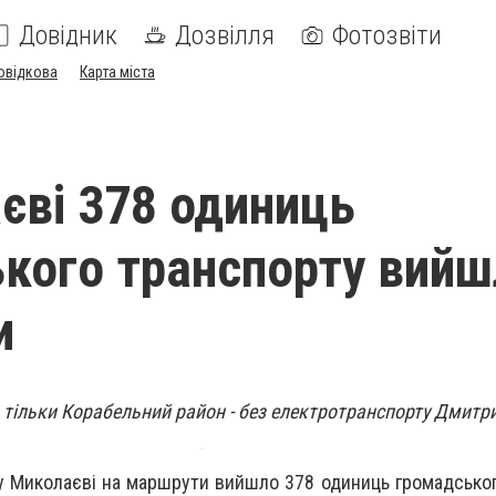
Довідник
Дозвілля
Фотозвіти
овідкова
Карта міста
єві 378 одиниць
кого транспорту вийш
и
, тільки Корабельний район - без електротранспорту Дмит
 у Миколаєві на маршрути вийшло 378 одиниць громадськог