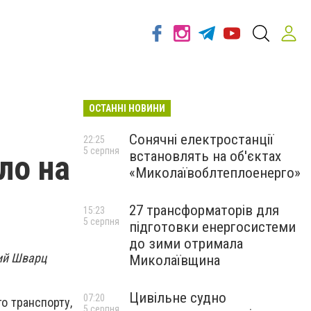
ОСТАННІ НОВИНИ
Сонячні електростанції
22:25
5 серпня
встановлять на об'єктах
ло на
«Миколаївоблтеплоенерго»
27 трансформаторів для
15:23
5 серпня
підготовки енергосистеми
до зими отримала
рий Шварц
Миколаївщина
Цивільне судно
07:20
о транспорту,
5 серпня