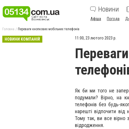
Новини
Афіша
Погода
Д
Головна
Переваги кнопкових мобільних телефонів
11:00, 23 лютого 2023 р.
НОВИНИ КОМПАНІЙ
Переваги
телефоні
Як би ми того не запер
подумали? Вірно, на кн
телефонів без будь-яко
нарешті відпочити від 
Тому так, ви все вірно 
відродження.