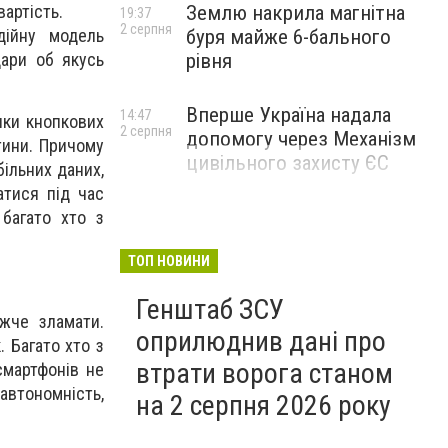
артість.
Землю накрила магнітна
19:37
2 серпня
дійну модель
буря майже 6-бального
дари об якусь
рівня
Вперше Україна надала
14:47
ики кнопкових
2 серпня
допомогу через Механізм
тини. Причому
цивільного захисту ЄС
більних даних,
атися під час
 багато хто з
ТОП НОВИНИ
Генштаб ЗСУ
жче зламати.
оприлюднив дані про
 Багато хто з
втрати ворога станом
смартфонів не
автономність,
на 2 серпня 2026 року