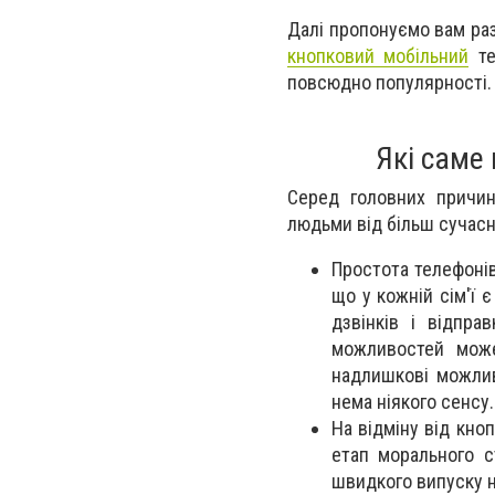
Далі пропонуємо вам раз
кнопковий мобільний
те
повсюдно популярності.
Які саме
Серед головних причин
людьми від більш сучасн
Простота телефонів 
що у кожній сім'ї
дзвінків і відпр
можливостей може
надлишкові можлив
нема ніякого сенсу.
На відміну від кн
етап морального с
швидкого випуску н