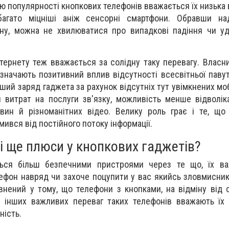
 популярності кнопкових телефонів вважається їх низька в
багато міцніші аніж сенсорні смартфони. Обравши на
ну, можна не хвилюватися про випадкові падіння чи у
нтернету теж вважається за солідну таку перевагу. Власн
дзначають позитивний вплив відсутності всесвітньої паву
ший заряд гаджета за рахунок відсутніх тут увімкнених мо
витрат на послуги зв'язку, можливість менше відволік
вин й різноманітних відео. Велику роль грає і те, що
мився від постійного потоку інформації.
і ще плюси у кнопкових гаджетів?
ься більш безпечними пристроями через те що, їх ва
фон навряд чи захоче поцупити у вас якийсь зловмисник.
внений у тому, що телефони з кнопками, на відміну від 
 інших важливих переваг таких телефонів вважають їх 
ність.