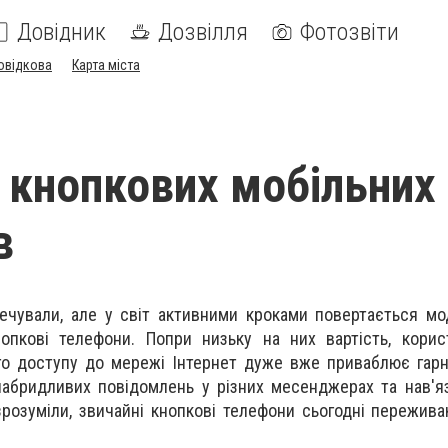
Довідник
Дозвілля
Фотозвіти
овідкова
Карта міста
 кнопкових мобільних
в
ечували, але у світ активними кроками повертається м
опкові телефони. Попри низьку на них вартість, корис
го доступу до мережі Інтернет дуже вже приваблює гар
набридливих повідомлень у різних месенджерах та нав'я
зрозуміли, звичайні кнопкові телефони сьогодні пережива