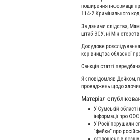
поширення інформації пр
114-2 Кримінального коде
За даними слідства, Мам
штаб ЗСУ, ні Міністерств
Досудове розслідування 
керівництва обласної пр
Санкція статті передбач
Як повідомляв Дейком, п
проваджень щодо злочинів 
Матеріал опублікова
У Сумській області
інформації про ООС
У Росії порушили сп
"фейки" про російс
оголошено в розшу