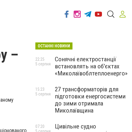
ОСТАННІ НОВИНИ
у –
Сонячні електростанції
22:25
5 серпня
встановлять на об'єктах
«Миколаївоблтеплоенерго»
27 трансформаторів для
15:23
5 серпня
підготовки енергосистеми
ваному
до зими отримала
Миколаївщина
Цивільне судно
07:20
кціонованого
5 серпня