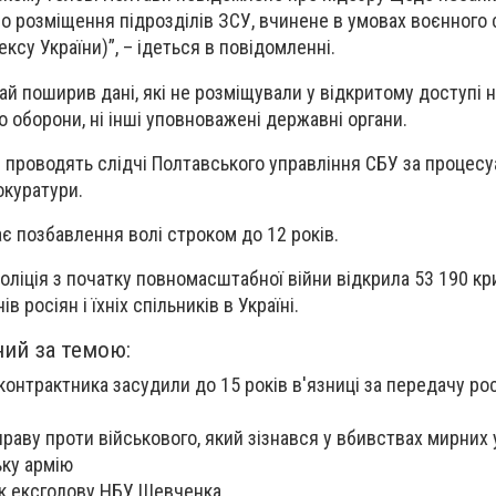
о розміщення підрозділів ЗСУ, вчинене в умовах воєнного с
ксу України)”, – ідеться в повідомленні.
ай поширив дані, які не розміщували у відкритому доступі н
о оборони, ні інші уповноважені державні органи.
проводять слідчі Полтавського управління СБУ за процесу
окуратури.
ає позбавлення волі строком до 12 років.
оліція з початку повномасштабної війни відкрила 53 190 к
росіян і їхніх спільників в Україні.
ний за темою:
 контрактника засудили до 15 років в'язниці за передачу ро
раву проти військового, який зізнався у вбивствах мирних у
ьку армію
к ексголову НБУ Шевченка