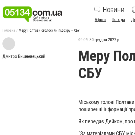
Новини
Афіша
Погода
Д
Головна
Меру Полтави оголосили підозру – СБУ
09:09, 30 грудня 2022 р.
Меру Пол
Дмитро Вишневецький
СБУ
Міському голові Полтав
поширенні інформації пр
Як передає Дейком, про 
“За матеріалами СБУ міс