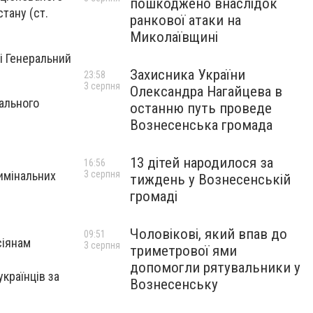
пошкоджено внаслідок
тану (ст.
ранкової атаки на
Миколаївщині
і Генеральний
Захисника України
23:58
3 серпня
Олександра Нагайцева в
ального
останню путь проведе
Вознесенська громада
13 дітей народилося за
16:56
3 серпня
римінальних
тиждень у Вознесенській
громаді
Чоловікові, який впав до
09:51
сіянам
3 серпня
триметрової ями
допомогли рятувальники у
країнців за
Вознесенську