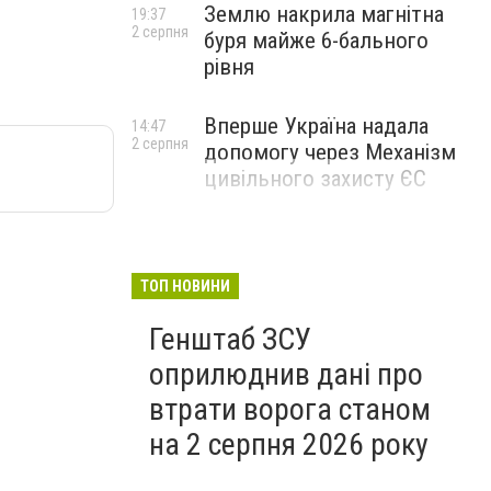
Землю накрила магнітна
19:37
2 серпня
буря майже 6-бального
рівня
Вперше Україна надала
14:47
2 серпня
допомогу через Механізм
цивільного захисту ЄС
ТОП НОВИНИ
Генштаб ЗСУ
оприлюднив дані про
втрати ворога станом
на 2 серпня 2026 року