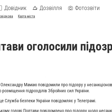
Довідник
Дозвілля
Фотозвіти
овідкова
Карта міста
тави оголосили підозр
и Олександру Мамаю повідомили про підозру у несанкціоно
о розміщення підрозділів Збройних сил України.
це Служба безпеки України повідомляє у Телеграмі.
ькому голові Полтави повідомлено про підозру щодо несан