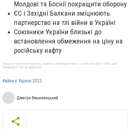
Молдові та Боснії покращити оборону
ЄС і Західні Балкани зміцнюють
партнерство на тлі війни в Україні
Союзники України близькі до
встановлення обмеження на ціну на
російську нафту
Якщо ви помітили помилку, виділіть необхідний текст і натисніть Ctrl + Enter, щоб
повідомити про це редакцію
#війна в Україні 2022
Дмитро Вишневецький